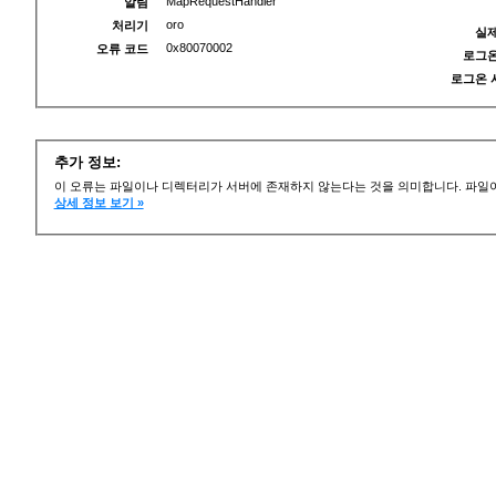
MapRequestHandler
알림
oro
처리기
실제
0x80070002
오류 코드
로그온
로그온 
추가 정보:
이 오류는 파일이나 디렉터리가 서버에 존재하지 않는다는 것을 의미합니다. 파일이
상세 정보 보기 »