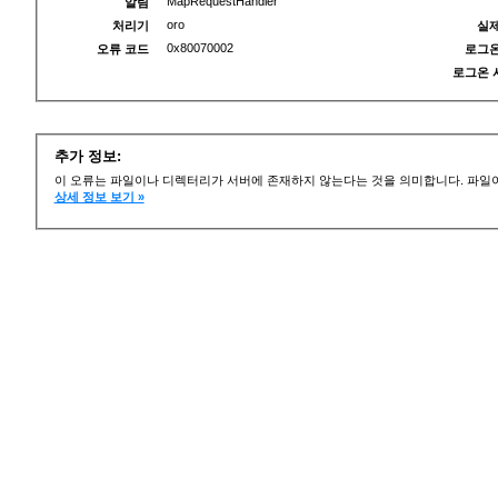
MapRequestHandler
알림
oro
처리기
실제
0x80070002
오류 코드
로그온
로그온 
추가 정보:
이 오류는 파일이나 디렉터리가 서버에 존재하지 않는다는 것을 의미합니다. 파일이
상세 정보 보기 »