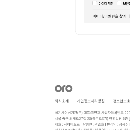
아이디 저장
보안
아이디/비밀번호 찾기
회사소개
개인정보처리방침
청소년보
세계사이버기원(주) 대표:곽민호 사업자등록번호:220-8
서울 중구 퇴계로27길 28(충무로3가) 한영빌딩 6층
제호 : 사이버오로 I 발행인 : 곽민호 I 편집인 : 정용진
청소년보호책임자 : 최병준 I 발행일자 : 2013년 7월 