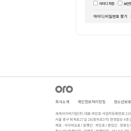
아이디 저장
보안
아이디/비밀번호 찾기
회사소개
개인정보처리방침
청소년보
세계사이버기원(주) 대표:곽민호 사업자등록번호:220-8
서울 중구 퇴계로27길 28(충무로3가) 한영빌딩 6층
제호 : 사이버오로 I 발행인 : 곽민호 I 편집인 : 정용진
청소년보호책임자 : 최병준 I 발행일자 : 2013년 7월 