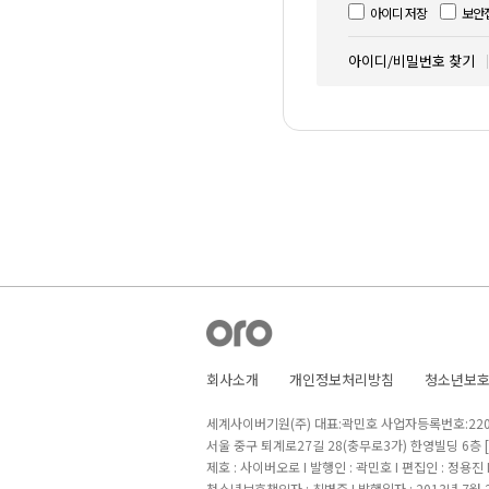
아이디 저장
보안
아이디/비밀번호 찾기
회사소개
개인정보처리방침
청소년보
세계사이버기원(주) 대표:곽민호 사업자등록번호:220-8
서울 중구 퇴계로27길 28(충무로3가) 한영빌딩 6층
제호 : 사이버오로 I 발행인 : 곽민호 I 편집인 : 정용진
청소년보호책임자 : 최병준 I 발행일자 : 2013년 7월 