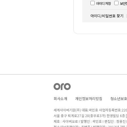
아이디 저장
보안
아이디/비밀번호 찾기
회사소개
개인정보처리방침
청소년보
세계사이버기원(주) 대표:곽민호 사업자등록번호:220-8
서울 중구 퇴계로27길 28(충무로3가) 한영빌딩 6층
제호 : 사이버오로 I 발행인 : 곽민호 I 편집인 : 정용진
청소년보호책임자 : 최병준 I 발행일자 : 2013년 7월 