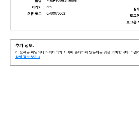
MapRequestHandler
알림
oro
처리기
실제
0x80070002
오류 코드
로그온
로그온 
추가 정보:
이 오류는 파일이나 디렉터리가 서버에 존재하지 않는다는 것을 의미합니다. 파일이
상세 정보 보기 »