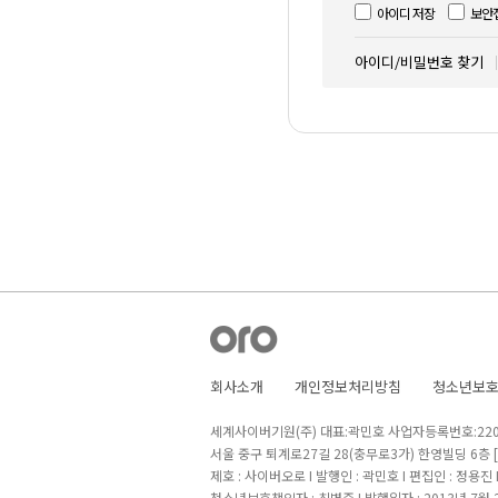
아이디 저장
보안
아이디/비밀번호 찾기
회사소개
개인정보처리방침
청소년보
세계사이버기원(주) 대표:곽민호 사업자등록번호:220-8
서울 중구 퇴계로27길 28(충무로3가) 한영빌딩 6층
제호 : 사이버오로 I 발행인 : 곽민호 I 편집인 : 정용진
청소년보호책임자 : 최병준 I 발행일자 : 2013년 7월 