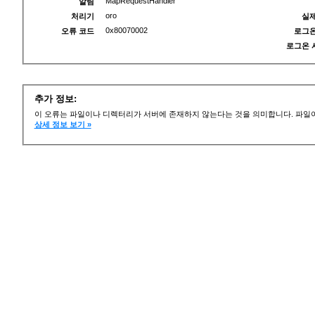
MapRequestHandler
알림
oro
처리기
실제
0x80070002
오류 코드
로그온
로그온 
추가 정보:
이 오류는 파일이나 디렉터리가 서버에 존재하지 않는다는 것을 의미합니다. 파일이
상세 정보 보기 »