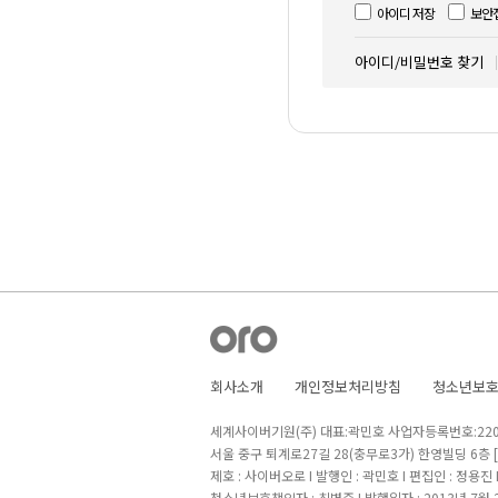
아이디 저장
보안
아이디/비밀번호 찾기
회사소개
개인정보처리방침
청소년보
세계사이버기원(주) 대표:곽민호 사업자등록번호:220-8
서울 중구 퇴계로27길 28(충무로3가) 한영빌딩 6층
제호 : 사이버오로 I 발행인 : 곽민호 I 편집인 : 정용진
청소년보호책임자 : 최병준 I 발행일자 : 2013년 7월 