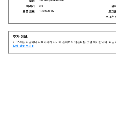
MapRequestHandler
알림
oro
처리기
실제
0x80070002
오류 코드
로그온
로그온 
추가 정보:
이 오류는 파일이나 디렉터리가 서버에 존재하지 않는다는 것을 의미합니다. 파일이
상세 정보 보기 »