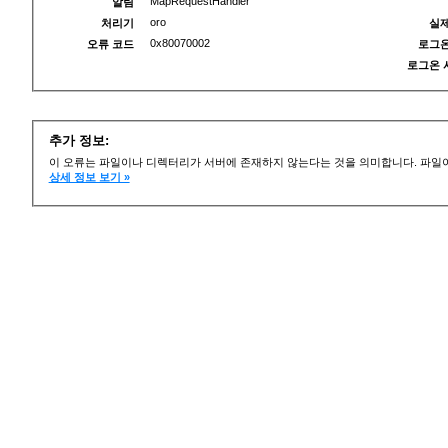
MapRequestHandler
알림
oro
처리기
실제
0x80070002
오류 코드
로그온
로그온 
추가 정보:
이 오류는 파일이나 디렉터리가 서버에 존재하지 않는다는 것을 의미합니다. 파일이
상세 정보 보기 »