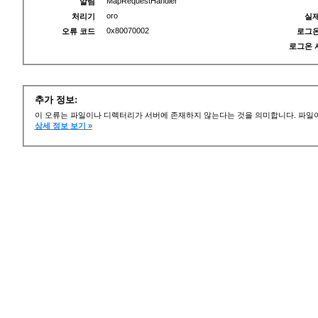
MapRequestHandler
알림
oro
처리기
실제
0x80070002
오류 코드
로그온
로그온 
추가 정보:
이 오류는 파일이나 디렉터리가 서버에 존재하지 않는다는 것을 의미합니다. 파일이
상세 정보 보기 »