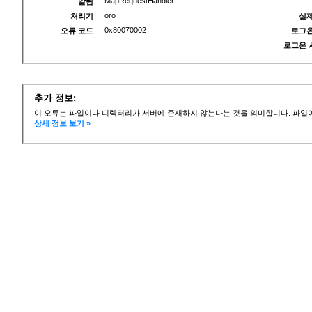
MapRequestHandler
알림
oro
처리기
실제
0x80070002
오류 코드
로그온
로그온 
추가 정보:
이 오류는 파일이나 디렉터리가 서버에 존재하지 않는다는 것을 의미합니다. 파일이
상세 정보 보기 »