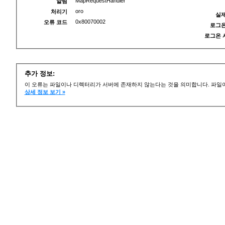
MapRequestHandler
알림
oro
처리기
실제
0x80070002
오류 코드
로그온
로그온 
추가 정보:
이 오류는 파일이나 디렉터리가 서버에 존재하지 않는다는 것을 의미합니다. 파일이
상세 정보 보기 »