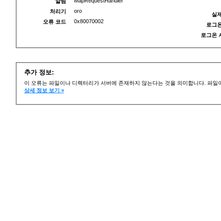
MapRequestHandler
알림
oro
처리기
실제
0x80070002
오류 코드
로그온
로그온 
추가 정보:
이 오류는 파일이나 디렉터리가 서버에 존재하지 않는다는 것을 의미합니다. 파일이
상세 정보 보기 »