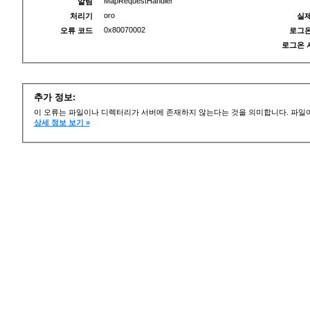
MapRequestHandler
알림
oro
처리기
실제
0x80070002
오류 코드
로그온
로그온 
추가 정보:
이 오류는 파일이나 디렉터리가 서버에 존재하지 않는다는 것을 의미합니다. 파일이
상세 정보 보기 »