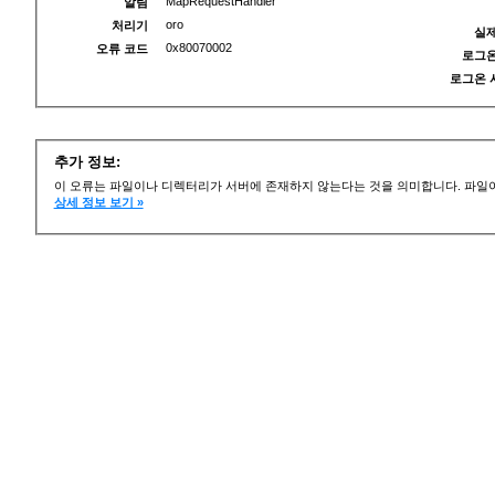
MapRequestHandler
알림
oro
처리기
실제
0x80070002
오류 코드
로그온
로그온 
추가 정보:
이 오류는 파일이나 디렉터리가 서버에 존재하지 않는다는 것을 의미합니다. 파일이
상세 정보 보기 »