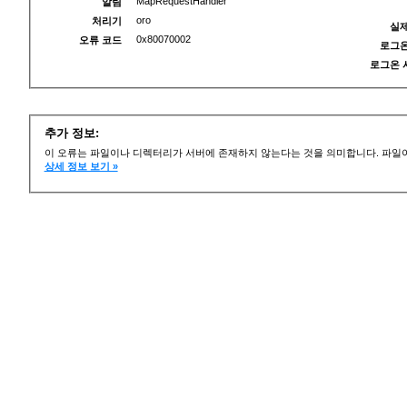
MapRequestHandler
알림
oro
처리기
실제
0x80070002
오류 코드
로그온
로그온 
추가 정보:
이 오류는 파일이나 디렉터리가 서버에 존재하지 않는다는 것을 의미합니다. 파일이
상세 정보 보기 »