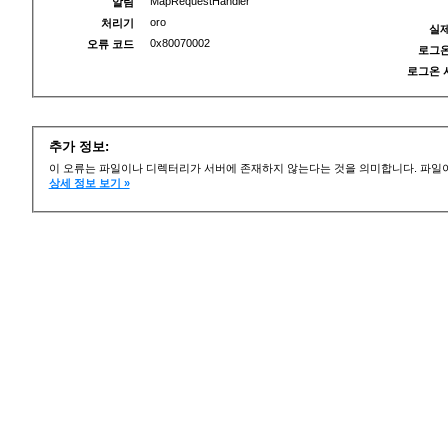
MapRequestHandler
알림
oro
처리기
실제
0x80070002
오류 코드
로그온
로그온 
추가 정보:
이 오류는 파일이나 디렉터리가 서버에 존재하지 않는다는 것을 의미합니다. 파일이
상세 정보 보기 »