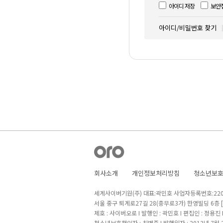
아이디 저장
보안
아이디/비밀번호 찾기
회사소개
개인정보처리방침
청소년보
세계사이버기원(주) 대표:곽민호 사업자등록번호:220-8
서울 중구 퇴계로27길 28(충무로3가) 한영빌딩 6층
제호 : 사이버오로 I 발행인 : 곽민호 I 편집인 : 정용진
청소년보호책임자 : 최병준 I 발행일자 : 2013년 7월 