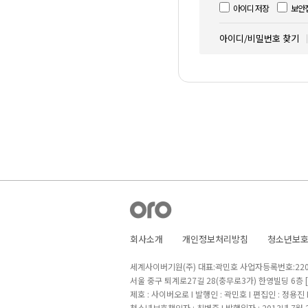
아이디 저장
보안
아이디/비밀번호 찾기
회사소개
개인정보처리방침
청소년보
세계사이버기원(주) 대표:곽민호 사업자등록번호:220-8
서울 중구 퇴계로27길 28(충무로3가) 한영빌딩 6층
제호 : 사이버오로 I 발행인 : 곽민호 I 편집인 : 정용진
청소년보호책임자 : 최병준 I 발행일자 : 2013년 7월 