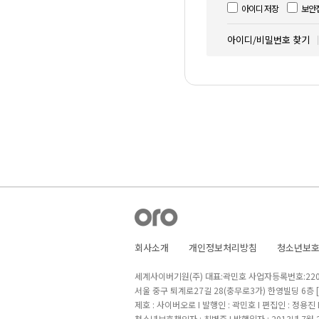
아이디 저장
보안
아이디/비밀번호 찾기
회사소개
개인정보처리방침
청소년보
세계사이버기원(주) 대표:곽민호 사업자등록번호:220-8
서울 중구 퇴계로27길 28(충무로3가) 한영빌딩 6층
제호 : 사이버오로 I 발행인 : 곽민호 I 편집인 : 정용진
청소년보호책임자 : 최병준 I 발행일자 : 2013년 7월 