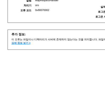
MapRequestHandler
알림
oro
처리기
실제
0x80070002
오류 코드
로그온
로그온 
추가 정보:
이 오류는 파일이나 디렉터리가 서버에 존재하지 않는다는 것을 의미합니다. 파일이
상세 정보 보기 »