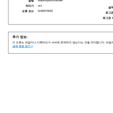
MapRequestHandler
알림
oro
처리기
실제
0x80070002
오류 코드
로그온
로그온 
추가 정보:
이 오류는 파일이나 디렉터리가 서버에 존재하지 않는다는 것을 의미합니다. 파일이
상세 정보 보기 »