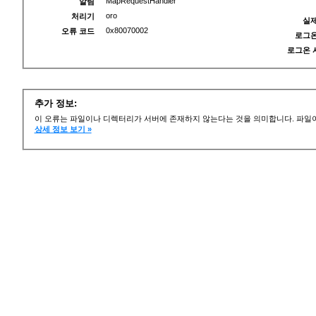
MapRequestHandler
알림
oro
처리기
실제
0x80070002
오류 코드
로그온
로그온 
추가 정보:
이 오류는 파일이나 디렉터리가 서버에 존재하지 않는다는 것을 의미합니다. 파일이
상세 정보 보기 »