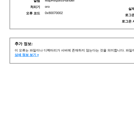
MapRequestHandler
알림
oro
처리기
실제
0x80070002
오류 코드
로그온
로그온 
추가 정보:
이 오류는 파일이나 디렉터리가 서버에 존재하지 않는다는 것을 의미합니다. 파일이
상세 정보 보기 »