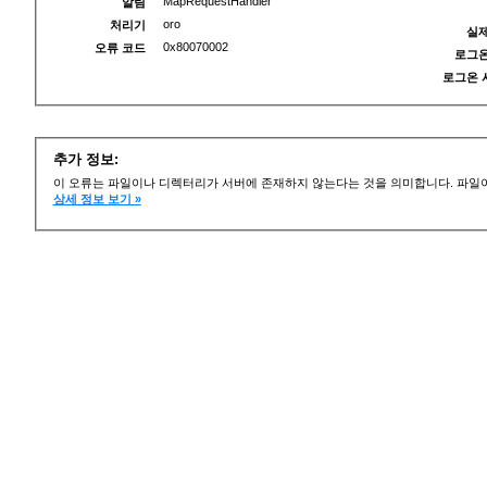
MapRequestHandler
알림
oro
처리기
실제
0x80070002
오류 코드
로그온
로그온 
추가 정보:
이 오류는 파일이나 디렉터리가 서버에 존재하지 않는다는 것을 의미합니다. 파일이
상세 정보 보기 »