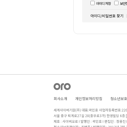
아이디 저장
보안
아이디/비밀번호 찾기
회사소개
개인정보처리방침
청소년보
세계사이버기원(주) 대표:곽민호 사업자등록번호:220-8
서울 중구 퇴계로27길 28(충무로3가) 한영빌딩 6층
제호 : 사이버오로 I 발행인 : 곽민호 I 편집인 : 정용진
청소년보호책임자 : 최병준 I 발행일자 : 2013년 7월 