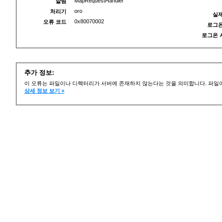
MapRequestHandler
알림
oro
처리기
실제
0x80070002
오류 코드
로그온
로그온 
추가 정보:
이 오류는 파일이나 디렉터리가 서버에 존재하지 않는다는 것을 의미합니다. 파일이
상세 정보 보기 »