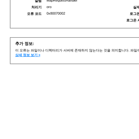
MapRequestHandler
알림
oro
처리기
실제
0x80070002
오류 코드
로그온
로그온 
추가 정보:
이 오류는 파일이나 디렉터리가 서버에 존재하지 않는다는 것을 의미합니다. 파일이
상세 정보 보기 »