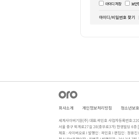
아이디 저장
보안
아이디/비밀번호 찾기
회사소개
개인정보처리방침
청소년보
세계사이버기원(주) 대표:곽민호 사업자등록번호:220-8
서울 중구 퇴계로27길 28(충무로3가) 한영빌딩 6층
제호 : 사이버오로 I 발행인 : 곽민호 I 편집인 : 정용진
청소년보호책임자 : 최병준 I 발행일자 : 2013년 7월 