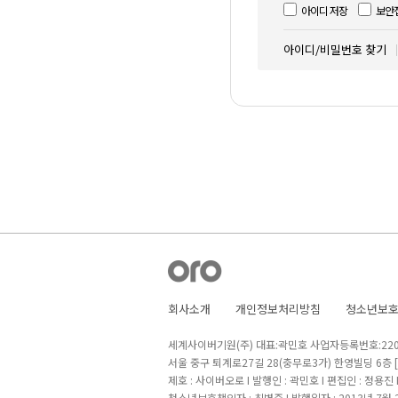
아이디 저장
보안
아이디/비밀번호 찾기
회사소개
개인정보처리방침
청소년보
세계사이버기원(주) 대표:곽민호 사업자등록번호:220-8
서울 중구 퇴계로27길 28(충무로3가) 한영빌딩 6층
제호 : 사이버오로 I 발행인 : 곽민호 I 편집인 : 정용진
청소년보호책임자 : 최병준 I 발행일자 : 2013년 7월 