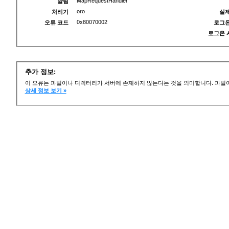
MapRequestHandler
알림
oro
처리기
실제
0x80070002
오류 코드
로그온
로그온 
추가 정보:
이 오류는 파일이나 디렉터리가 서버에 존재하지 않는다는 것을 의미합니다. 파일이
상세 정보 보기 »