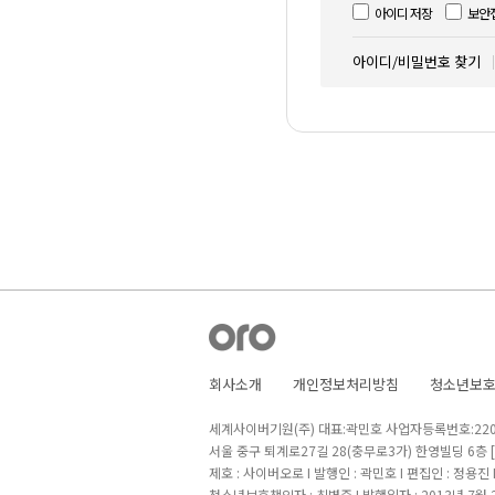
아이디 저장
보안
아이디/비밀번호 찾기
회사소개
개인정보처리방침
청소년보
세계사이버기원(주) 대표:곽민호 사업자등록번호:220-8
서울 중구 퇴계로27길 28(충무로3가) 한영빌딩 6층
제호 : 사이버오로 I 발행인 : 곽민호 I 편집인 : 정용진
청소년보호책임자 : 최병준 I 발행일자 : 2013년 7월 