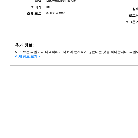
MapRequestHandler
알림
oro
처리기
실제
0x80070002
오류 코드
로그온
로그온 
추가 정보:
이 오류는 파일이나 디렉터리가 서버에 존재하지 않는다는 것을 의미합니다. 파일이
상세 정보 보기 »