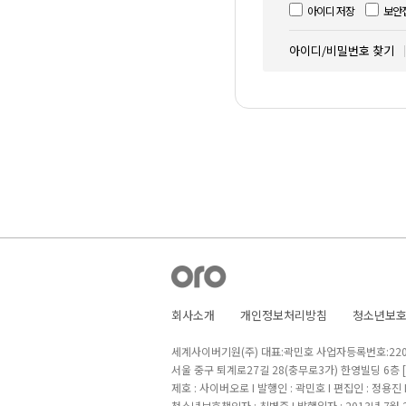
아이디 저장
보안
아이디/비밀번호 찾기
회사소개
개인정보처리방침
청소년보
세계사이버기원(주) 대표:곽민호 사업자등록번호:220-8
서울 중구 퇴계로27길 28(충무로3가) 한영빌딩 6층
제호 : 사이버오로 I 발행인 : 곽민호 I 편집인 : 정용진
청소년보호책임자 : 최병준 I 발행일자 : 2013년 7월 