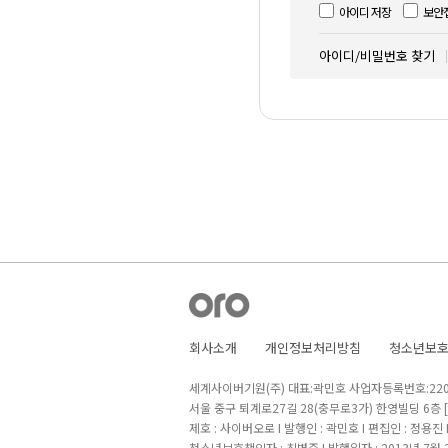
아이디 저장
보안
아이디/비밀번호 찾기
회사소개
개인정보처리방침
청소년보
세계사이버기원(주) 대표:곽민호 사업자등록번호:220-8
서울 중구 퇴계로27길 28(충무로3가) 한영빌딩 6층
제호 : 사이버오로 I 발행인 : 곽민호 I 편집인 : 정용진
청소년보호책임자 : 최병준 I 발행일자 : 2013년 7월 