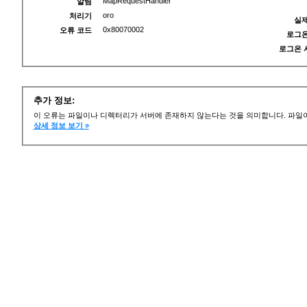
MapRequestHandler
알림
oro
처리기
실제
0x80070002
오류 코드
로그온
로그온 
추가 정보:
이 오류는 파일이나 디렉터리가 서버에 존재하지 않는다는 것을 의미합니다. 파일이
상세 정보 보기 »