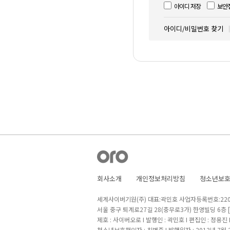
아이디 저장
보안
아이디/비밀번호 찾기
회사소개
개인정보처리방침
청소년보
세계사이버기원(주) 대표:곽민호 사업자등록번호:220-8
서울 중구 퇴계로27길 28(충무로3가) 한영빌딩 6층
제호 : 사이버오로 I 발행인 : 곽민호 I 편집인 : 정용진
청소년보호책임자 : 최병준 I 발행일자 : 2013년 7월 