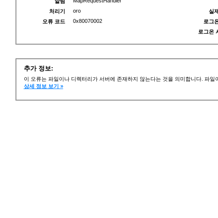
MapRequestHandler
알림
oro
처리기
실제
0x80070002
오류 코드
로그온
로그온 
추가 정보:
이 오류는 파일이나 디렉터리가 서버에 존재하지 않는다는 것을 의미합니다. 파일이
상세 정보 보기 »