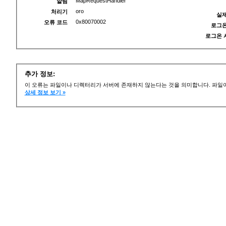
MapRequestHandler
알림
oro
처리기
실제
0x80070002
오류 코드
로그온
로그온 
추가 정보:
이 오류는 파일이나 디렉터리가 서버에 존재하지 않는다는 것을 의미합니다. 파일이
상세 정보 보기 »