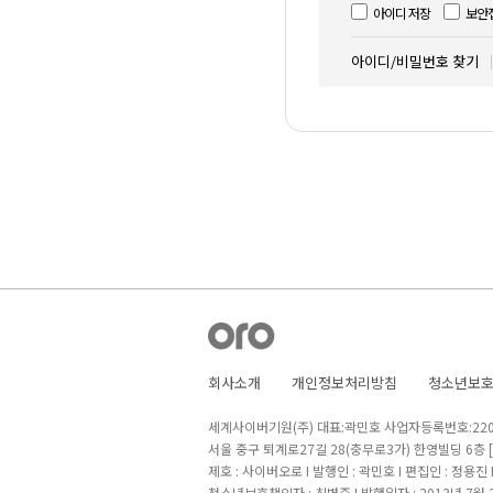
아이디 저장
보안
아이디/비밀번호 찾기
회사소개
개인정보처리방침
청소년보
세계사이버기원(주) 대표:곽민호 사업자등록번호:220-8
서울 중구 퇴계로27길 28(충무로3가) 한영빌딩 6층
제호 : 사이버오로 I 발행인 : 곽민호 I 편집인 : 정용진
청소년보호책임자 : 최병준 I 발행일자 : 2013년 7월 