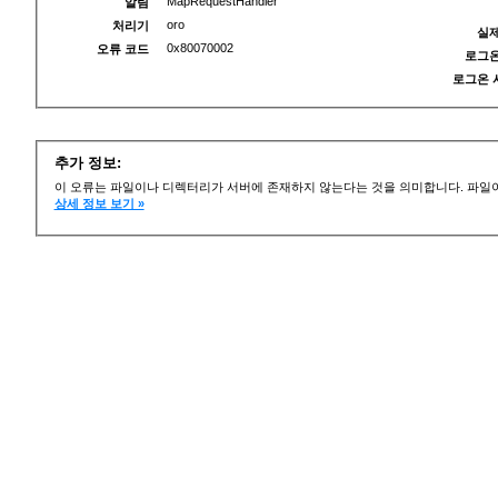
MapRequestHandler
알림
oro
처리기
실제
0x80070002
오류 코드
로그온
로그온 
추가 정보:
이 오류는 파일이나 디렉터리가 서버에 존재하지 않는다는 것을 의미합니다. 파일이
상세 정보 보기 »