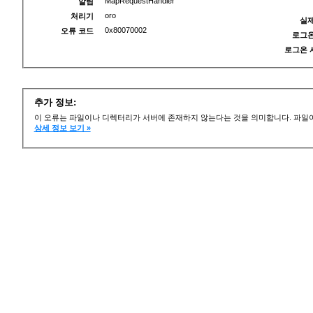
MapRequestHandler
알림
oro
처리기
실제
0x80070002
오류 코드
로그온
로그온 
추가 정보:
이 오류는 파일이나 디렉터리가 서버에 존재하지 않는다는 것을 의미합니다. 파일이
상세 정보 보기 »