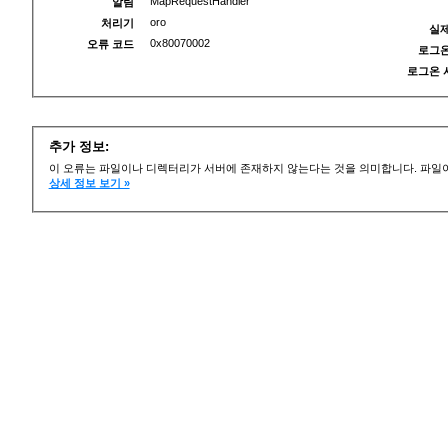
MapRequestHandler
알림
oro
처리기
실제
0x80070002
오류 코드
로그온
로그온 
추가 정보:
이 오류는 파일이나 디렉터리가 서버에 존재하지 않는다는 것을 의미합니다. 파일이
상세 정보 보기 »