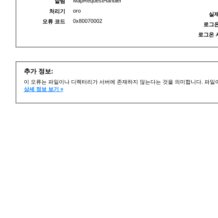
MapRequestHandler
알림
oro
처리기
실제
0x80070002
오류 코드
로그온
로그온 
추가 정보:
이 오류는 파일이나 디렉터리가 서버에 존재하지 않는다는 것을 의미합니다. 파일이
상세 정보 보기 »