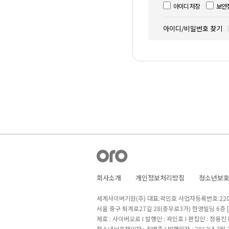
아이디 저장
보안
아이디/비밀번호 찾기
회사소개
개인정보처리방침
청소년보
세계사이버기원(주) 대표:곽민호 사업자등록번호:220-8
서울 중구 퇴계로27길 28(충무로3가) 한영빌딩 6층
제호 : 사이버오로 I 발행인 : 곽민호 I 편집인 : 정용진
청소년보호책임자 : 최병준 I 발행일자 : 2013년 7월 