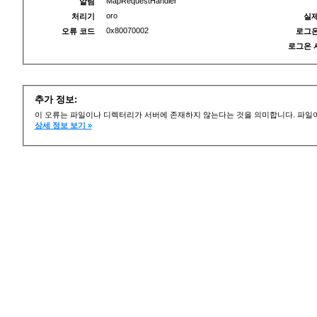
MapRequestHandler
알림
oro
처리기
실제
0x80070002
오류 코드
로그온
로그온 
추가 정보:
이 오류는 파일이나 디렉터리가 서버에 존재하지 않는다는 것을 의미합니다. 파일이
상세 정보 보기 »