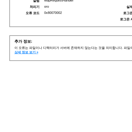
MapRequestHandler
알림
oro
처리기
실제
0x80070002
오류 코드
로그온
로그온 
추가 정보:
이 오류는 파일이나 디렉터리가 서버에 존재하지 않는다는 것을 의미합니다. 파일이
상세 정보 보기 »